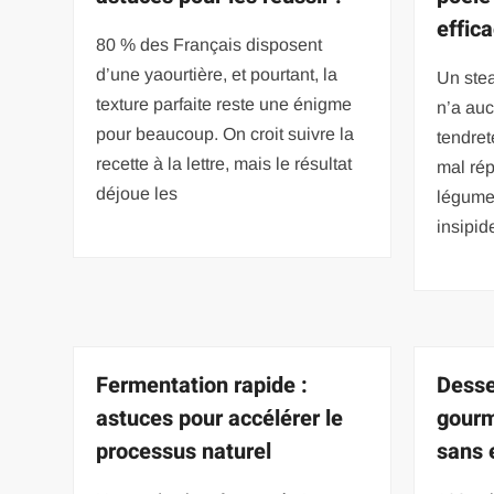
effic
80 % des Français disposent
d’une yaourtière, et pourtant, la
Un stea
texture parfaite reste une énigme
n’a au
pour beaucoup. On croit suivre la
tendret
recette à la lettre, mais le résultat
mal rép
déjoue les
légume
insipid
Fermentation rapide :
Desse
astuces pour accélérer le
gourm
processus naturel
sans e