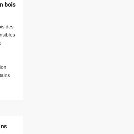
n bois
ois des
nsibles
e
tion
tains
ans