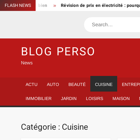
Skip
onfier votre bien
FLASH NEWS
Révision de prix en électricité : pourquoi l’i
to
content
Search
BLOG PERSO
News
ACTU
AUTO
BEAUTÉ
CUISINE
ENTREP
IMMOBILIER
JARDIN
LOISIRS
MAISON
Catégorie :
Cuisine