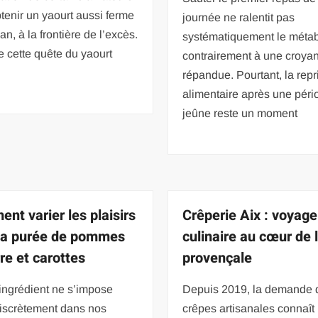
tenir un yaourt aussi ferme
journée ne ralentit pas
lan, à la frontière de l’excès.
systématiquement le méta
e cette quête du yaourt
contrairement à une croya
répandue. Pourtant, la repr
alimentaire après une péri
jeûne reste un moment
nt varier les plaisirs
Crêperie Aix : voyage
la purée de pommes
culinaire au cœur de l
re et carottes
provençale
ingrédient ne s’impose
Depuis 2019, la demande 
discrètement dans nos
crêpes artisanales connaît