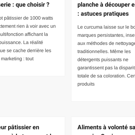
erie : que choisir ?
planche à découper e
: astuces pratiques
t pâtissier de 1000 watts
ictement rien à voir avec un
Le curcuma laisse sur le b
ultifonction affichant la
marques persistantes, inse
uissance. La réalité
aux méthodes de nettoyag
ue se cache derrière les
traditionnelles. Même les
s marketing : tout
détergents puissants ne
garantissent pas la dispari
totale de sa coloration. Cer
produits
eur pâtissier en
Aliments à volonté s