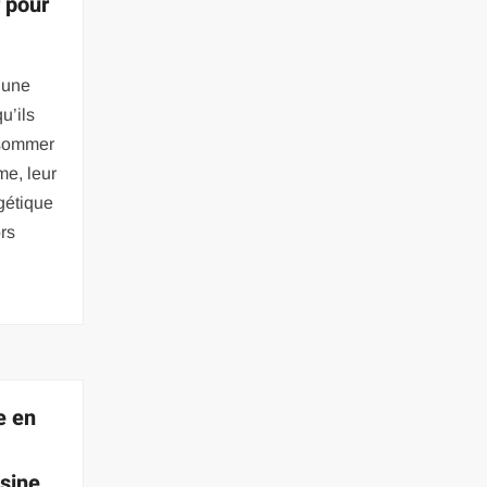
 pour
 une
u’ils
nsommer
me, leur
gétique
rs
e en
isine