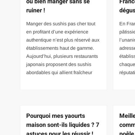
où bien manger sans se
France
ruiner !
dégus
Manger des sushis pas cher tout
En Fran
en profitant d’une expérience
pâtissi
authentique n’est plus réservé aux
l’unani
établissements haut de gamme.
adresse
Aujourd’hui, plusieurs restaurants
établi
japonais proposent des sushis
chaque
abordables qui allient fraîcheur
réputat
Pourquoi mes yaourts
Meill
maison sont-ils liquides ? 7
comme
astuces pour les réussir !
poêle