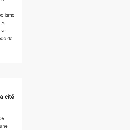
bolisme,
nce
ise
ode de
a cité
de
 une