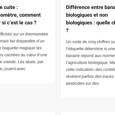
e cuite :
Différence entre ban
momètre, comment
biologiques et non
 si c’est le cas ?
biologiques : quelle c
?
ffichés sur un thermomètre
amais fait disparaître d’un
Un code de cinq chiffres su
e baguette magique les
l’étiquette détermine si un
ies cachées au cœur d’une
banane répond aux norme
e viande. Les abats, par
l’agriculture biologique. M
e, jouent avec
cette indication, des contrô
révèlent parfois des traces
pesticides sur des