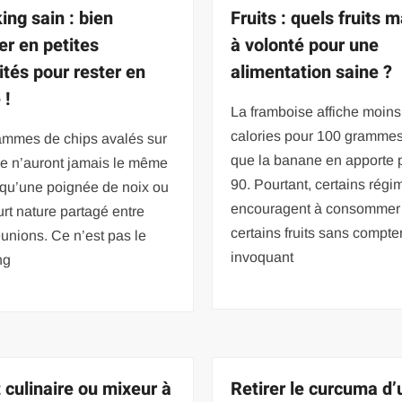
ing sain : bien
Fruits : quels fruits 
r en petites
à volonté pour une
ités pour rester en
alimentation saine ?
 !
La framboise affiche moins
calories pour 100 grammes
ammes de chips avalés sur
que la banane en apporte 
ce n’auront jamais le même
90. Pourtant, certains régi
 qu’une poignée de noix ou
encouragent à consommer
rt nature partagé entre
certains fruits sans compter
unions. Ce n’est pas le
invoquant
ng
 culinaire ou mixeur à
Retirer le curcuma d’