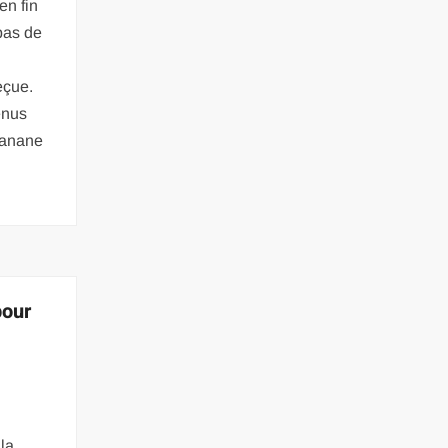
en fin
pas de
eçue.
enus
banane
pour
 la