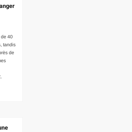
manger
 de 40
, tandis
près de
mes
,
une