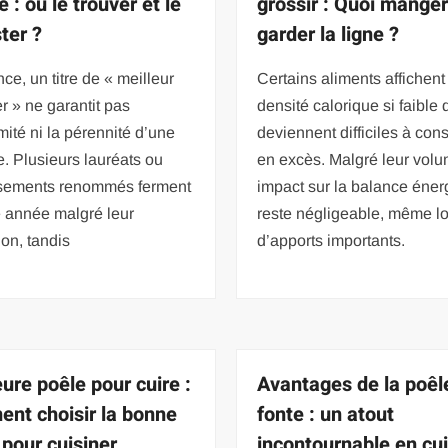
 : où le trouver et le
grossir : Quoi manger
ter ?
garder la ligne ?
ce, un titre de « meilleur
Certains aliments affichent
er » ne garantit pas
densité calorique si faible q
mité ni la pérennité d’une
deviennent difficiles à co
. Plusieurs lauréats ou
en excès. Malgré leur volu
ssements renommés ferment
impact sur la balance éner
 année malgré leur
reste négligeable, même lo
ion, tandis
d’apports importants.
eure poêle pour cuire :
Avantages de la poêl
nt choisir la bonne
fonte : un atout
 pour cuisiner
incontournable en cu