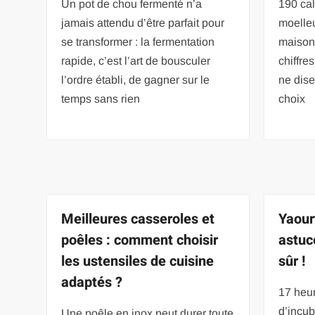
Un pot de chou fermenté n’a
190 cal
jamais attendu d’être parfait pour
moelle
se transformer : la fermentation
maison 
rapide, c’est l’art de bousculer
chiffre
l’ordre établi, de gagner sur le
ne dise
temps sans rien
choix
Meilleures casseroles et
Yaour
poêles : comment choisir
astuc
les ustensiles de cuisine
sûr !
adaptés ?
17 heur
d’incub
Une poêle en inox peut durer toute