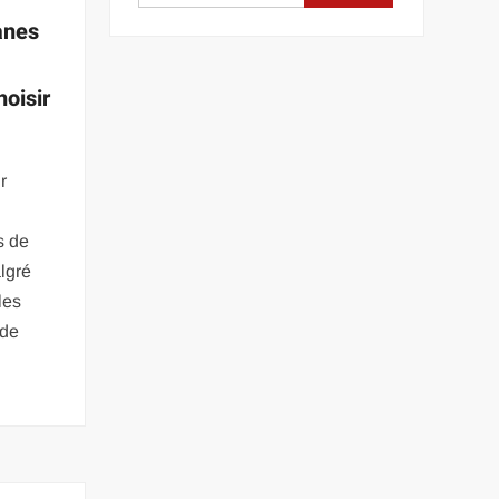
anes
hoisir
r
e
s de
algré
les
 de