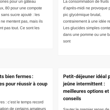
ories pour un gâteau
La consommation de fruits 
ux, 80 pour une compote
d’après-midi ne provoque 
sans sucre ajouté : les
pic glycémique brutal,
s ne mentent pas, mais ils
contrairement à une idée r
nt pas tout. Ce sont les
Les glucides simples cont
dans une pomme ou une 
sont
ts bien fermes :
Petit-déjeuner idéal 
es pour réussir à coup
jeûne intermittent :
meilleures options et
conseils
es : c’est le temps record
ation de certains amateurs
Sauter le premier repas de