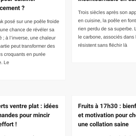
acement ?
Trois siècles après son app
en cuisine, la poêle en fon
k posé sur une poêle froide
rien perdu de sa superbe. L
cune chance de révéler sa
le carbone, associés dans l
é ; à l’inverse, une chaleur
résistent sans fléchir là
artie peut transformer des
s croquants en purée
e. Le
rts ventre plat : idées
Fruits à 17h30 : bienf
andes pour mincir
et motivation pour ch
ffort !
une collation saine