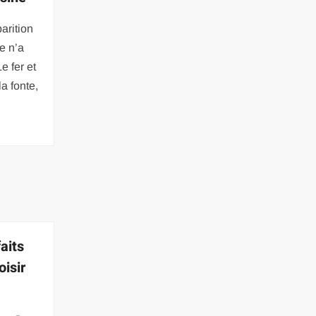
arition
te n’a
e fer et
a fonte,
aits
oisir