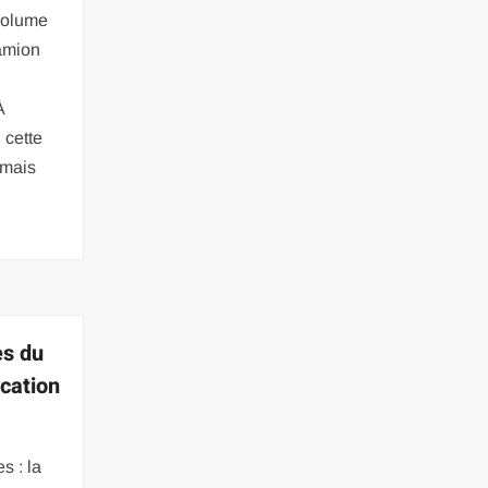
 volume
amion
À
 cette
 mais
es du
ocation
s : la