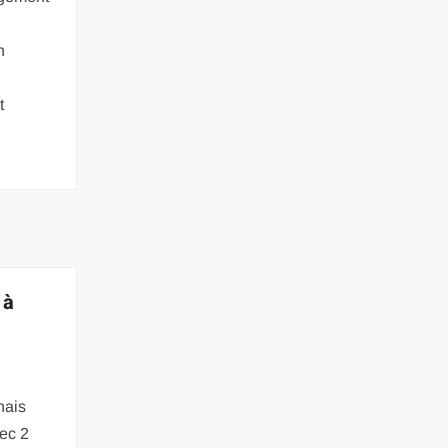
n
t
 à
nais
ec 2