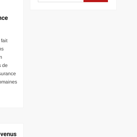
nce
fait
ns
en
s de
ssurance
domaines
evenus