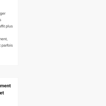
ager
s
ffit plus
ment,
 parfois
ement
et