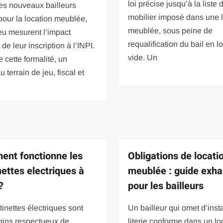
loi précise jusqu’à la liste 
es nouveaux bailleurs
mobilier imposé dans une 
pour la location meublée,
meublée, sous peine de
eu mesurent l’impact
requalification du bail en l
 de leur inscription à l’INPI.
vide. Un
e cette formalité, un
 terrain de jeu, fiscal et
nt fonctionne les
Obligations de locati
nettes electriques à
meublée : guide exha
?
pour les bailleurs
ttinettes électriques sont
Un bailleur qui omet d’inst
gins respectueux de
literie conforme dans un l