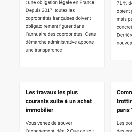
: une obligation légale en France
71 % d
Depuis 2017, toutes les
optent 
copropriétés françaises doivent
mais p
obligatoirement figurer dans
concret
l’annuaire des copropriétés. Cette
Derrièr
démarche administrative apporte
nouveau
une transparence
Les travaux les plus
Comme
courants suite à un achat
trotti
immobilier
paris 
Vous venez de trouver
Les tro
l’appartement idéal ? Que ce soit
des en