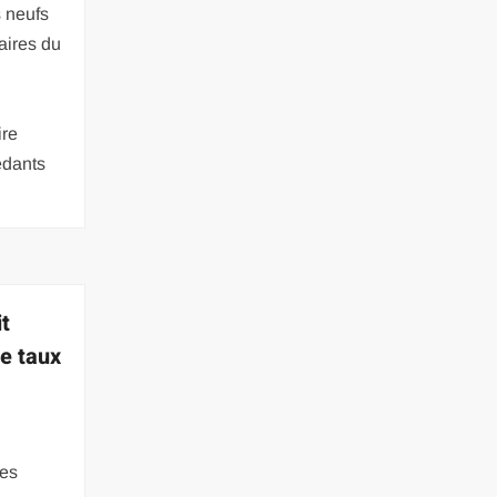
 neufs
aires du
ire
édants
it
le taux
les