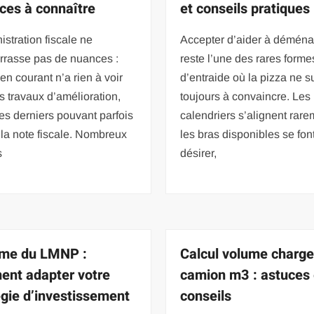
aces à connaître
et conseils pratiques
istration fiscale ne
Accepter d’aider à démén
rrasse pas de nuances :
reste l’une des rares forme
tien courant n’a rien à voir
d’entraide où la pizza ne su
s travaux d’amélioration,
toujours à convaincre. Les
es derniers pouvant parfois
calendriers s’alignent rare
 la note fiscale. Nombreux
les bras disponibles se font
s
désirer,
me du LMNP :
Calcul volume charg
nt adapter votre
camion m3 : astuces 
égie d’investissement
conseils