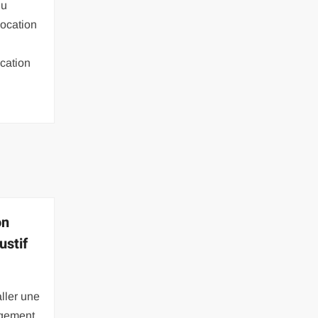
du
location
ocation
on
ustif
aller une
ogement