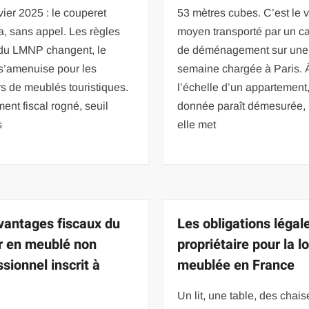
vier 2025 : le couperet
53 mètres cubes. C’est le
, sans appel. Les règles
moyen transporté par un c
 du LMNP changent, le
de déménagement sur une
 s’amenuise pour les
semaine chargée à Paris. 
rs de meublés touristiques.
l’échelle d’un appartement,
ent fiscal rogné, seuil
donnée paraît démesurée,
s
elle met
vantages fiscaux du
Les obligations légal
r en meublé non
propriétaire pour la l
sionnel inscrit à
meublée en France
Un lit, une table, des chaise