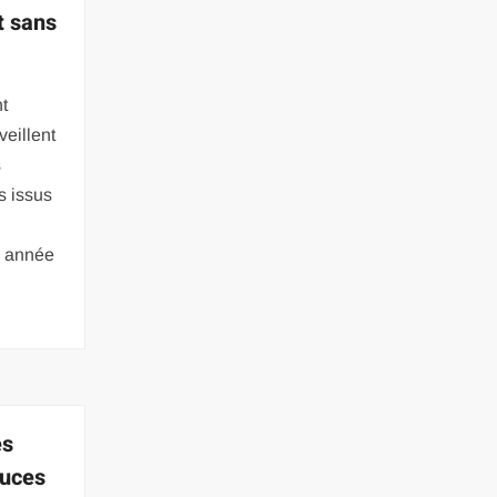
t sans
nt
veillent
s
s issus
e année
es
tuces