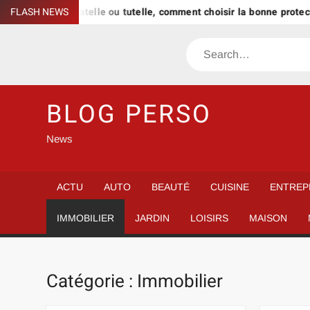
Skip
FLASH NEWS
Curatelle ou tutelle, comment choisir la bonne protection po
to
content
Search
BLOG PERSO
News
ACTU
AUTO
BEAUTÉ
CUISINE
ENTREP
IMMOBILIER
JARDIN
LOISIRS
MAISON
Catégorie :
Immobilier